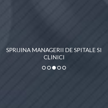
SPRIJINA MANAGERII DE SPITALE SI
CLINICI
CRESTE CALITATEA SERVICIILOR